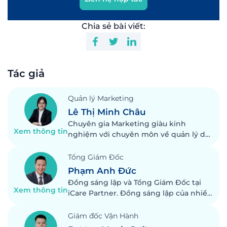
Chia sẻ bài viết:
Tác giả
Quản lý Marketing
Lê Thị Minh Châu
Chuyên gia Marketing giàu kinh
Xem thông tin
nghiệm với chuyên môn về quản lý dự
án và chiến dịch, truyền thông và
quảng cáo trên mạng xã hội. Với hơn 7
Tổng Giám Đốc
năm kinh nghiệm thể hiện khả năng
Phạm Anh Đức
giải quyết vấn đề, thúc đẩy tăng trưởng
Đồng sáng lập và Tổng Giám Đốc tại
doanh thu và quản lý chi phí một cách
Xem thông tin
iCare Partner. Đồng sáng lập của nhiều
hiệu quả.
startup thành công, với 14 năm kinh
nghiệm trong các kĩnh vực y tế, khởi
Giám đốc Vận Hành
nghiệp, thương mại điện tử và tư vấn