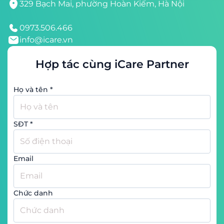
Tầng 9, toà nhà Minori, số 67A Trương Định,
phường Trương Định, quận Hai Bà Trưng, Hà Nội
0973.506.466
info@icare.vn
Họ và tên
*
SĐT
*
Email
Chức danh