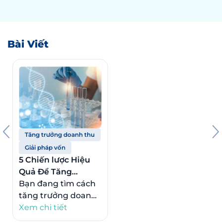
Bài Viết
Tăng trưởng doanh thu
Giải pháp vốn
5 Chiến lược Hiệu
Quả Để Tăng
Trưởng Doanh Thu
Bạn đang tìm cách
của Bạn
tăng trưởng doanh
thu cho doanh
Xem chi tiết
nghiệp của mình?