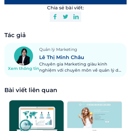
Chia sẻ bài viết:
Tác giả
Quản lý Marketing
Lê Thị Minh Châu
Chuyên gia Marketing giàu kinh
Xem thông tin
nghiệm với chuyên môn về quản lý dự
án và chiến dịch, truyền thông và
quảng cáo trên mạng xã hội. Với hơn 7
năm kinh nghiệm thể hiện khả năng
Bài viết liên quan
giải quyết vấn đề, thúc đẩy tăng trưởng
doanh thu và quản lý chi phí một cách
hiệu quả.