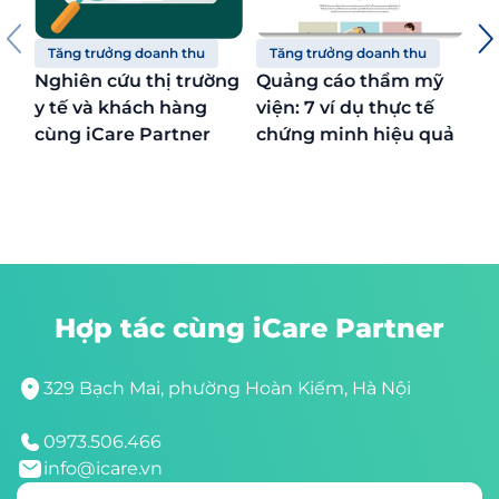
Tăng trưởng doanh thu
Tăng trưởng doanh thu
T
Nghiên cứu thị trường
Quảng cáo thẩm mỹ
Mô
y tế và khách hàng
viện: 7 ví dụ thực tế
ng
cùng iCare Partner
chứng minh hiệu quả
nh
n
Tầng 9, toà nhà Minori, số 67A Trương Định,
phường Trương Định, quận Hai Bà Trưng, Hà Nội
0973.506.466
info@icare.vn